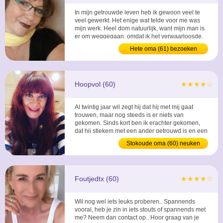
In mijn getrouwde leven heb ik gewoon veel te
veel gewerkt. Het enige wat telde voor me was
mijn werk. Heel dom natuurlijk, want mijn man is
er om weggegaan, omdat ik het verwaarloosde.
En dat was ook zo, hij had echt groot gelijk.
Hete oma (61) bezoeken
Helaas wilde hij het niet meer proberen, maar ik
heb mijn lesje geleerd. Ik zoek weer een nieuwe
man en ik beloof dat k je al mijn vrije tijd...
Hoopvol (60)
★★★★☆
Al twintig jaar wil zegt hij dat hij met mij gaat
trouwen, maar nog steeds is er niets van
gekomen. Sinds kort ben ik erachter gekomen,
dat hij stiekem met een ander getrouwd is en een
dubbelleven heeft. Hoe kom ik hier uit? ...
Stokoude oma (60) neuken
Foutjedtx (60)
★★★★☆
Wil nog wel iets leuks proberen.. Spannends
vooral, heb je zin in iets stouts of spannends met
me? Neem dan contact op.. Hoor graag van je