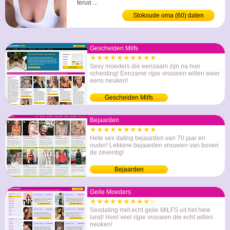
terug ...
Stokoude oma (60) daten
Gescheiden Milfs
★★★★★★★★★★
Sexy moeders die eenzaam zijn na hun
scheiding! Eenzame rijpe vrouwen willen weer
eens neuken!
Gescheiden Milfs
Bejaarden
★★★★★★★★★★
Hete sex dating bejaarden van 70 jaar en
ouder! Lekkere bejaarden vrouwen van boven
de zeventig!
Bejaarden
Geile Moeders
★★★★★★★★★☆
Sexdating met echt geile MILFS uit het hele
land! Heel veel rijpe vrouwen die echt willen
neuken!