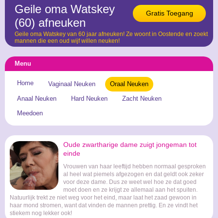
Geile oma Watskey
Gratis Toegang
(60) afneuken
Geile oma Watskey van 60 jaar afneuken! Ze woont in Oostende en zoekt
mannen die een oud wijf willen neuken!
Menu
Home
Vaginaal Neuken
Oraal Neuken
Anaal Neuken
Hard Neuken
Zacht Neuken
Meedoen
Oude zwartharige dame zuigt jongeman tot
einde
Vrouwen van haar leeftijd hebben normaal gesproken
al heel wat piemels afgezogen en dat geldt ook zeker
voor deze dame. Dus ze weet wel hoe ze dat goed
moet doen en ze krijgt ze allemaal aan het spuiten.
Natuurlijk trekt ze niet weg voor het eind, maar laat het zaad gewoon in
haar mond stromen, want dat vinden de mannen prettig. En ze vindt het
stiekem nog lekker ook!