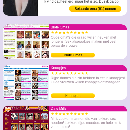
Ik vind dat heel erg, maar het is zo. Dus ik ga op
zoek naar een man die me wel kan boeien, waar
Bejaarde oma (61) nemen
ik heet leuk mee kan hebben. ...
Blote Omas
★★★★★★★★★★
Oude oma\'s die graag willen neuken met
jongens! Sex afspraakjes maken met veel
bejaarde vrouwen!
Blote Omas
Knaapjes
★★★★★★★★★★
Rijpe dames die zin hebben in echte knaapjes!
Oude vrouwen willen knaapjes ontmaagden!
Knaapjes
Date Milfs
★★★★★★★★★★
Milfs zoeken mannen die van lekkere sex
houden! Lekkere rijpe moeders en hete milfs
voor de sex!