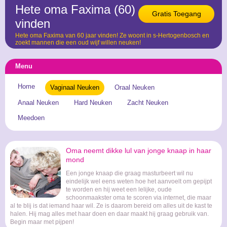
Hete oma Faxima (60)
Gratis Toegang
vinden
Hete oma Faxima van 60 jaar vinden! Ze woont in s-Hertogenbosch en
zoekt mannen die een oud wijf willen neuken!
Menu
Home
Vaginaal Neuken
Oraal Neuken
Anaal Neuken
Hard Neuken
Zacht Neuken
Meedoen
Oma neemt dikke lul van jonge knaap in haar
mond
Een jonge knaap die graag masturbeert wil nu
eindelijk wel eens weten hoe het aanvoelt om gepijpt
te worden en hij weet een lelijke, oude
schoonmaakster oma te scoren via internet, die maar
al te blij is dat iemand haar wil. Ze is daarom bereid om alles uit de kast te
halen. Hij mag alles met haar doen en daar maakt hij graag gebruik van.
Begin maar met pijpen!