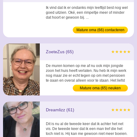
Ik vind dat ik er ondanks mijn leeftijd best nog wel
goed uitzien. Oké, een rimpeltje meer of minder
dat hoort er gewoon bij. ...
Mature oma (66) contacteren
ZoeteZus (65)
★★★★★
De muren komen op me af nu ook mijn jongste
zoon het huis heeft verlaten. Nu heb ik mijn werk
nog maar zie er echt tegen op om met pensioen
te gaan en overal alleen voor te staan. Het liefst
zou ik een man willen leren kennen waarmee ik
Mature oma (65) neuken
een hele fijn tijd ga hebben. ...
Dreamlizz (61)
★★★★★
Dit is nu al de tweede keer dat ik achter het net
vis. De tweede keer dat ik een man tref die het
toch niet is. Hij kan me gewoon niet meer boeien.